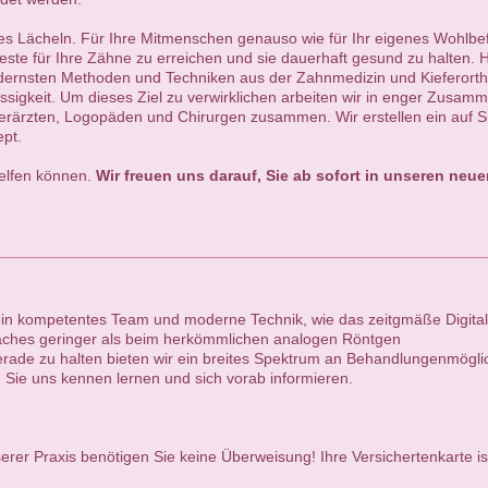
ndes Lächeln. Für Ihre Mitmenschen genauso wie für Ihr eigenes Wohlb
este für Ihre Zähne zu erreichen und sie dauerhaft gesund zu halten. H
odernsten Methoden und Techniken aus der Zahnmedizin und Kieferortho
igkeit. Um dieses Ziel zu verwirklichen arbeiten wir in enger Zusamm
ärzten, Logopäden und Chirurgen zusammen. Wir erstellen ein auf Sie 
pt.
helfen können.
Wir freuen uns darauf, Sie ab sofort in unseren ne
 ein kompetentes Team und moderne Technik, wie das zeitgmäße Digitale
lfaches geringer als beim herkömmlichen analogen Röntgen
rade zu halten bieten wir ein breites Spektrum an Behandlungenmöglic
Sie uns kennen lernen und sich vorab informieren.
erer Praxis benötigen Sie keine Überweisung! Ihre Versichertenkarte i