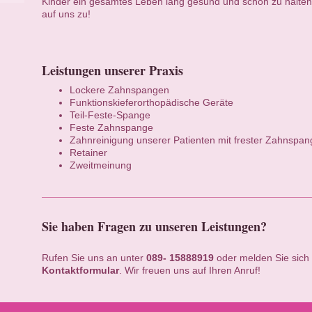
Kinder ein gesamtes Leben lang gesund und schön zu halte
auf uns zu!
Leistungen unserer Praxis
Lockere Zahnspangen
Funktionskieferorthopädische Geräte
Teil-Feste-Spange
Feste Zahnspange
Zahnreinigung unserer Patienten mit frester Zahnspan
Retainer
Zweitmeinung
Sie haben Fragen zu unseren Leistungen?
Rufen Sie uns an unter
089- 15888919
oder melden Sie sich 
Kontaktformular
. Wir freuen uns auf Ihren Anruf!